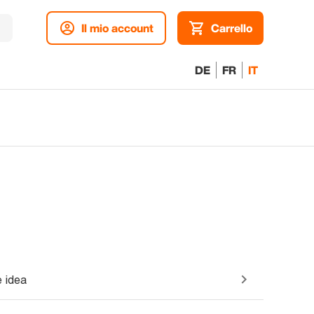
Il mio account
Carrello
DE
FR
IT
 idea