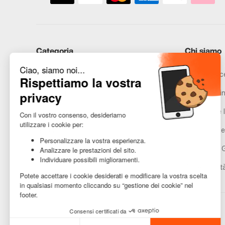
Categoria
Chi siamo
iPhone
Recommerce
Samsung
Promesse in
Huawei
Avvertenze l
Hai bisogno di aiuto?
Gestione de
Condizioni 
Accessibilit