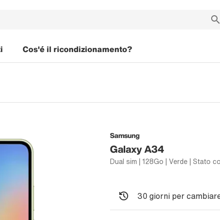
i
Cos'é il ricondizionamento?
Samsung
Galaxy A34
Dual sim | 128Go | Verde | Stato c
30 giorni per cambiare