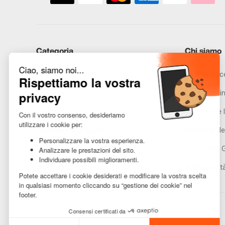
Categoria
Chi siamo
iPhone
Recommerce
Samsung
Promesse in
Huawei
Avvertenze l
Hai bisogno di aiuto?
Gestione de
Condizioni 
Accessibilit