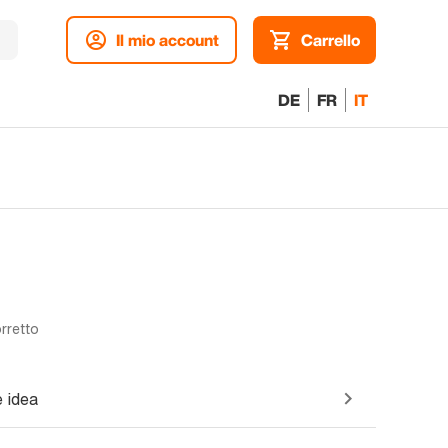
Il mio account
Carrello
DE
FR
IT
orretto
 idea